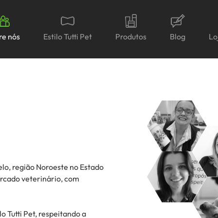
re nós
Estilo Tutti Pet
Produtos
Blog
Lo
elo, região Noroeste no Estado
rcado veterinário, com
.
o Tutti Pet, respeitando a